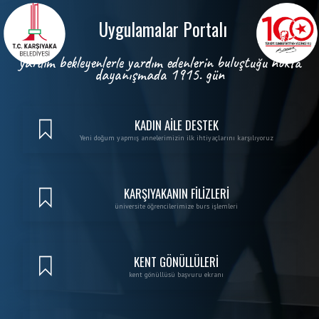
Skip to Main Content
Uygulamalar Portalı
yardım bekleyenlerle yardım edenlerin buluştuğu nokta
dayanışmada 1915. gün
KADIN AİLE DESTEK
Yeni doğum yapmış annelerimizin ilk ihtiyaçlarını karşılıyoruz
KARŞIYAKANIN FİLİZLERİ
üniversite öğrencilerimize burs işlemleri
KENT GÖNÜLLÜLERİ
kent gönüllüsü başvuru ekranı